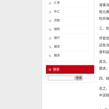
汇率
海事
规元
外汇
险并
贷款
三、
保险
尽管
银行
这些
期货
身利
融资
其次
需求
搜索
四、
Search
总之
中汲