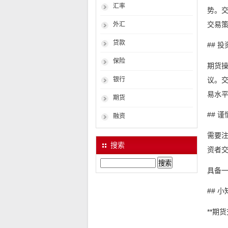
汇率
势。
交易
外汇
贷款
## 
保险
期货
议。
银行
易水
期货
## 
融资
需要
搜索
资者
Search
具备
## 
**期货