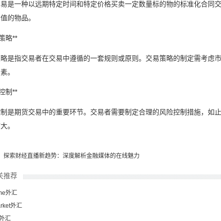
交易是一种以远期特定时间和特定价格买卖一定数量标的物的标准化合同
价值的物品。
策略**
策略是指交易者在交易中遵循的一套规则或原则。交易策略的制定需考虑
因素。
控制**
控制是期货交易中的重要环节。交易者需要制定合理的风险控制措施，如
扩大。
：探索财经直播新趋势：深度解析金融媒体的在线魅力
关推荐
me外汇
arket外汇
o外汇