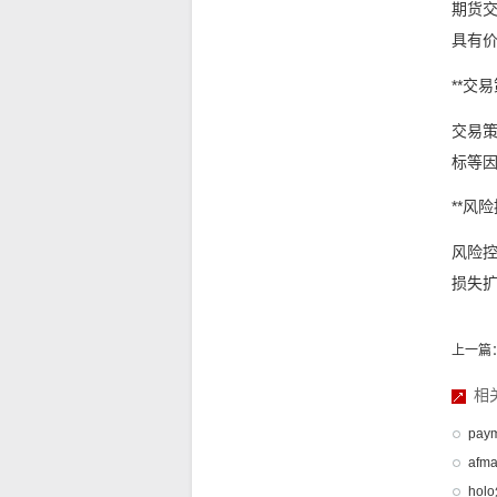
期货
具有
**交易
交易
标等
**风险
风险
损失
上一篇
相
pay
afm
hol