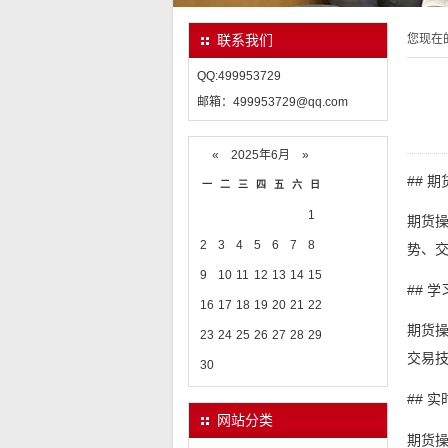
您现在
联系我们
QQ:499953729
邮箱：499953729@qq.com
«
2025年6月
»
## 
一
二
三
四
五
六
日
1
期货
2
3
4
5
6
7
8
势、
9
10
11
12
13
14
15
## 
16
17
18
19
20
21
22
期货
23
24
25
26
27
28
29
交易
30
## 
网站分类
期货